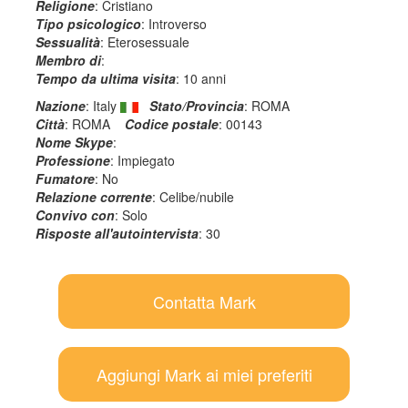
Religione
: Cristiano
Tipo psicologico
: Introverso
Sessualità
: Eterosessuale
Membro di
:
Tempo da ultima visita
: 10 anni
Nazione
: Italy
Stato/Provincia
: ROMA
Città
: ROMA
Codice postale
: 00143
Nome Skype
:
Professione
: Impiegato
Fumatore
: No
Relazione corrente
: Celibe/nubile
Convivo con
: Solo
Risposte all'autointervista
: 30
Contatta Mark
Aggiungi Mark ai miei preferiti